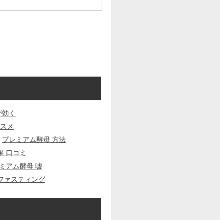
が効く
コスメ
プレミアム酵母 方法
果 口コミ
ミアム酵母 嘘
ファスティング