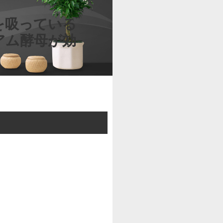
を吸っている
アム酵母が効
でも、プレミアム酵母が効