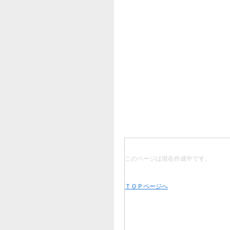
このページは現在作成中です。
ＴＯＰページへ