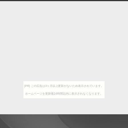
[PR] この広告は3ヶ月以上更新がないため表示されています。
ホームページを更新後24時間以内に表示されなくなります。