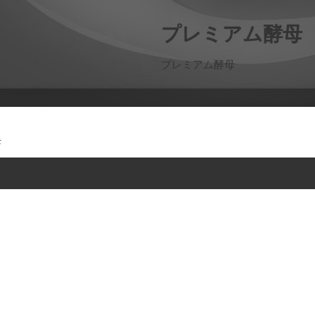
プレミアム酵母
プレミアム酵母
母