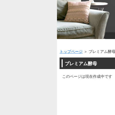
トップページ
＞ プレミアム酵
プレミアム酵母
このページは現在作成中です