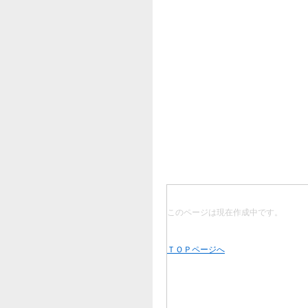
このページは現在作成中です。
ＴＯＰページへ